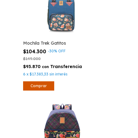
Mochila Trek Gatitos
$104.300
-
30
%
OFF
$149.000
$93.870
con
6
x
$17.383,33
sin interés