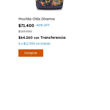
Mochila Chila Dharma
$71.400
-
40
%
OFF
$119.000
$64.260
con
6
x
$11.900
sin interés