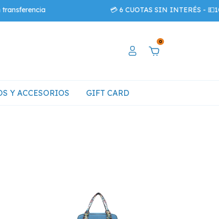
nsferencia
💳 6 CUOTAS SIN INTERÉS - 💵10%O
0
S Y ACCESORIOS
GIFT CARD