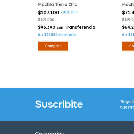
Mochila Trenia Chic
Mochi
$107.100
$71.
-
10
%
OFF
$119.000
$119.
$96.390
$64.
con
6
x
$17.850
sin interés
6
x
$1
Suscribite
Regist
nuestr
Categorías