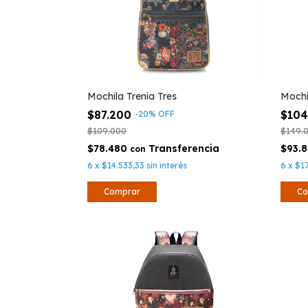
Mochila Trenia Tres
Mochi
$87.200
$10
-
20
%
OFF
$109.000
$149.
$78.480
$93.
con
6
x
$14.533,33
sin interés
6
x
$17