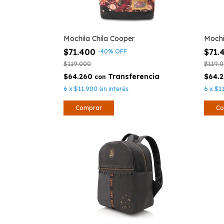
Mochila Chila Cooper
Mochi
$71.400
$71.
-
40
%
OFF
$119.000
$119.
$64.260
$64.
con
6
x
$11.900
sin interés
6
x
$1