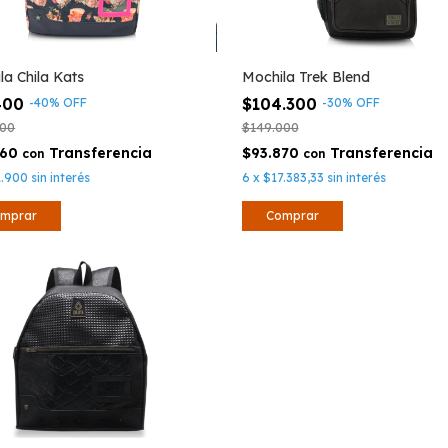
Mochila Trek Blend
la Chila Kats
$104.300
400
-
30
%
OFF
-
40
%
OFF
$149.000
000
$93.870
260
con
con
6
x
$17.383,33
sin interés
1.900
sin interés