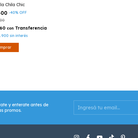
la Chila Chic
400
-
40
%
OFF
000
260
con
1.900
sin interés
rate y enterate antes de
as promos.