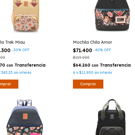
la Trek Miau
Mochila Chila Amor
4.300
$71.400
-
30
%
OFF
-
40
%
OFF
000
$119.000
870
$64.260
con
con
.383,33
sin interés
6
x
$11.900
sin interés