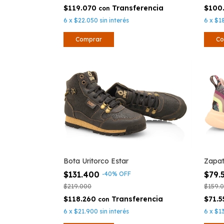
$119.070
$100
con
6
x
$22.050
sin interés
6
x
$1
Comprar
Co
Bota Uritorco Estar
Zapati
$131.400
$79.
-
40
%
OFF
$219.000
$159.
$118.260
$71.
con
6
x
$21.900
sin interés
6
x
$1