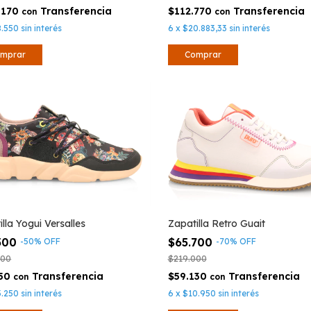
.170
$112.770
con
con
8.550
sin interés
6
x
$20.883,33
sin interés
mprar
Comprar
Zapatilla Retro Guait
lla Yogui Versalles
$65.700
500
-
70
%
OFF
-
50
%
OFF
$219.000
000
$59.130
550
con
con
6
x
$10.950
sin interés
3.250
sin interés