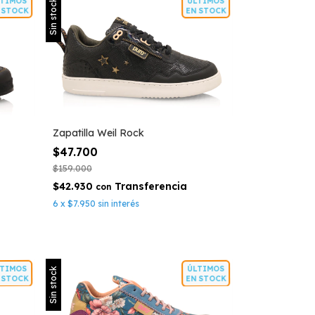
ÚLTIMOS
ÚLTIMOS
Sin stock
EN STOCK
EN STOCK
Zapatilla Weil Rock
$47.700
$159.000
$42.930
con
6
x
$7.950
sin interés
ÚLTIMOS
ÚLTIMOS
Sin stock
EN STOCK
EN STOCK