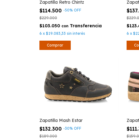
Zapatilla Retro Chintz
Zapat
$114.500
$137
-
50
%
OFF
$229.000
$229.
$103.050
$123
con
6
x
$19.083,33
sin interés
6
x
$2
Comprar
Co
Zapatilla Mash Estar
Zapat
$132.300
$111
-
30
%
OFF
$189.000
$159.