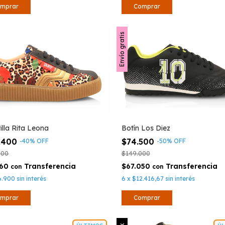
Comprar
mprar
Envío gratis
illa Rita Leona
Botín Los Diez
.400
$74.500
-
40
%
OFF
-
50
%
OFF
000
$149.000
260
$67.050
con
con
6.900
sin interés
6
x
$12.416,67
sin interés
mprar
Comprar