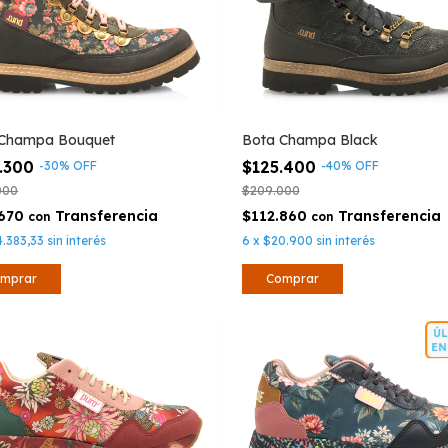
 Champa Bouquet
Bota Champa Black
.300
$125.400
-
30
%
OFF
-
40
%
OFF
000
$209.000
.670
$112.860
con
con
4.383,33
sin interés
6
x
$20.900
sin interés
mprar
Comprar