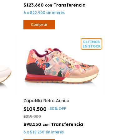
$123.660
con
6
x
$22.900
sin interés
Comprar
ÚLTIMOS
EN STOCK
Zapatilla Retro Aurica
$109.500
-
50
%
OFF
$219.000
$98.550
con
6
x
$18.250
sin interés