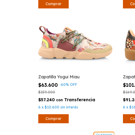
Comprar
Co
Zapatilla Yogui Miau
Zapat
$63.600
$101
-
60
%
OFF
$159.000
$169.
$57.240
$91.
con
6
x
$10.600
sin interés
6
x
$1
Comprar
Co