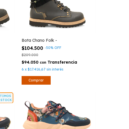
Bota Chano Folk -
$104.500
-
50
%
OFF
$209.000
$94.050
con
6
x
$17.416,67
sin interés
Comprar
ÚLTIMOS
EN STOCK