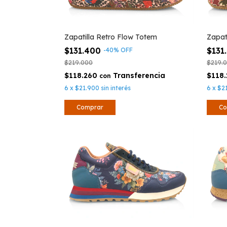
Zapatilla Retro Flow Totem
Zapat
$131.400
$131
-
40
%
OFF
$219.000
$219.
$118.260
$118
con
6
x
$21.900
sin interés
6
x
$2
Comprar
Co