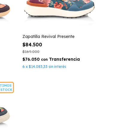
Zapatilla Revival Presente
$84.500
$169.000
$76.050
con
6
x
$14.083,33
sin interés
ÚLTIMOS
EN STOCK