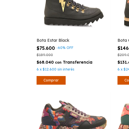
Bota Estar Black
Bota
$75.600
$146
-
60
%
OFF
$189.000
$209.
$68.040
$131
con
6
x
$12.600
sin interés
6
x
$2
Comprar
Co