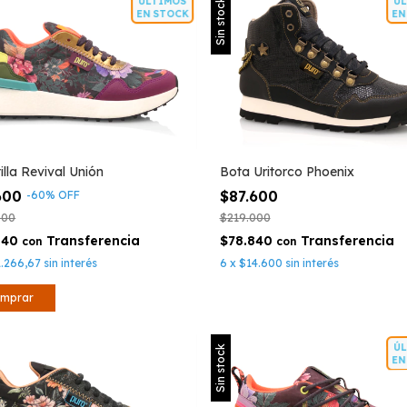
ÚLTIMOS
Sin stock
EN STOCK
Bota Uritorco Phoenix
illa Revival Unión
$87.600
600
-
60
%
OFF
$219.000
000
$78.840
840
con
con
6
x
$14.600
sin interés
1.266,67
sin interés
mprar
Sin stock