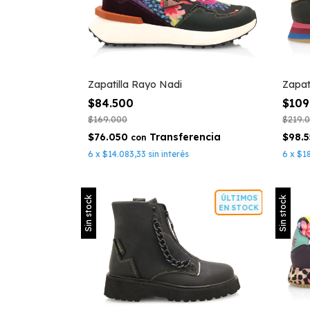
Zapatilla Rayo Nadi
Zapat
$84.500
$109
$169.000
$219.
$76.050
$98.
con
6
x
$14.083,33
sin interés
6
x
$1
ÚLTIMOS
Sin stock
Sin stock
EN STOCK