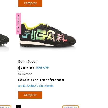
Comprar
Envío gratis
Botín Jugar
$74.500
-
50
%
OFF
$149.000
$67.050
con
6
x
$12.416,67
sin interés
Comprar