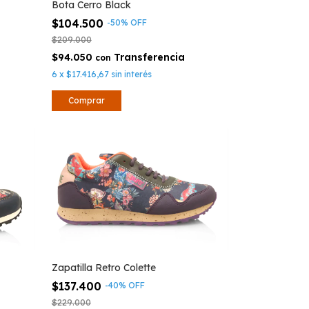
Bota Cerro Black
$104.500
-
50
%
OFF
$209.000
$94.050
con
6
x
$17.416,67
sin interés
Comprar
Zapatilla Retro Colette
$137.400
-
40
%
OFF
$229.000