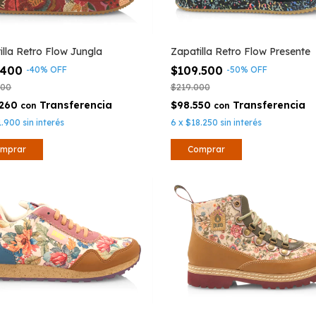
illa Retro Flow Jungla
Zapatilla Retro Flow Presente
.400
$109.500
-
40
%
OFF
-
50
%
OFF
000
$219.000
.260
$98.550
con
con
1.900
sin interés
6
x
$18.250
sin interés
mprar
Comprar