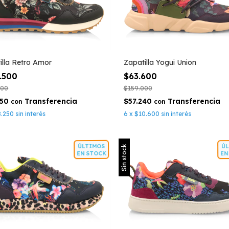
illa Retro Amor
Zapatilla Yogui Union
.500
$63.600
000
$159.000
550
$57.240
con
con
8.250
sin interés
6
x
$10.600
sin interés
ÚLTIMOS
Sin stock
EN STOCK