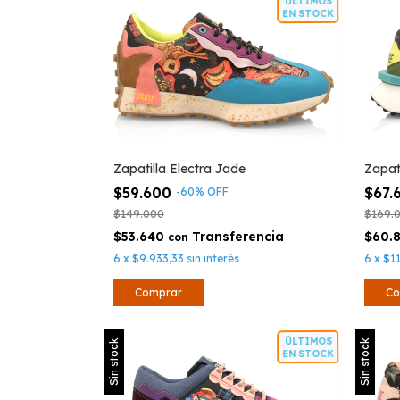
ÚLTIMOS
EN STOCK
Zapatilla Electra Jade
Zapat
$59.600
$67.
-
60
%
OFF
$149.000
$169.
$53.640
$60.
con
6
x
$9.933,33
sin interés
6
x
$1
Comprar
Co
ÚLTIMOS
Sin stock
Sin stock
EN STOCK