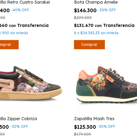
illa Retro Cuatro Sarakei
Bota Champa Amelie
.400
$146.300
-
40
%
OFF
-
30
%
OFF
000
$209.000
.660
$131.670
con
con
2.900
sin interés
6
x
$24.383,33
sin interés
mprar
Comprar
illa Zipper Cobriza
Zapatilla Mash Tres
.300
$125.300
-
30
%
OFF
-
30
%
OFF
000
$179.000