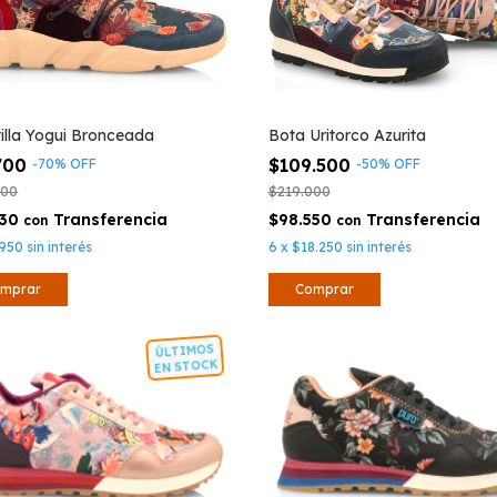
illa Yogui Bronceada
Bota Uritorco Azurita
700
$109.500
-
70
%
OFF
-
50
%
OFF
000
$219.000
930
$98.550
con
con
.950
sin interés
6
x
$18.250
sin interés
mprar
Comprar
ÚLTIMOS
EN STOCK