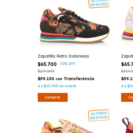
ÚLTIMOS
EN STOCK
Zapatilla Retro Indonesia
Zapat
$65.700
$65.
-
70
%
OFF
$219.000
$219.
$59.130
$59.
con
6
x
$10.950
sin interés
6
x
$1
Comprar
Co
ÚLTIMOS
EN STOCK