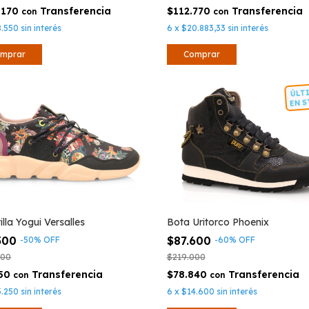
.170
$112.770
con
con
8.550
sin interés
6
x
$20.883,33
sin interés
mprar
Comprar
Ú
E
Bota Uritorco Phoenix
lla Yogui Versalles
$87.600
500
-
60
%
OFF
-
50
%
OFF
$219.000
000
$78.840
550
con
con
6
x
$14.600
sin interés
3.250
sin interés