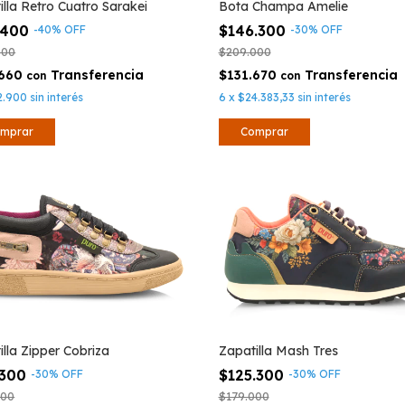
illa Retro Cuatro Sarakei
Bota Champa Amelie
.400
$146.300
-
40
%
OFF
-
30
%
OFF
000
$209.000
.660
$131.670
con
con
2.900
sin interés
6
x
$24.383,33
sin interés
mprar
Comprar
illa Zipper Cobriza
Zapatilla Mash Tres
.300
$125.300
-
30
%
OFF
-
30
%
OFF
000
$179.000