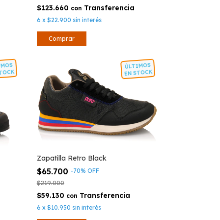
$123.660
con
6
x
$22.900
sin interés
Comprar
LTIMOS
ÚLTIMOS
N STOCK
EN STOCK
Zapatilla Retro Black
$65.700
-
70
%
OFF
$219.000
$59.130
con
6
x
$10.950
sin interés