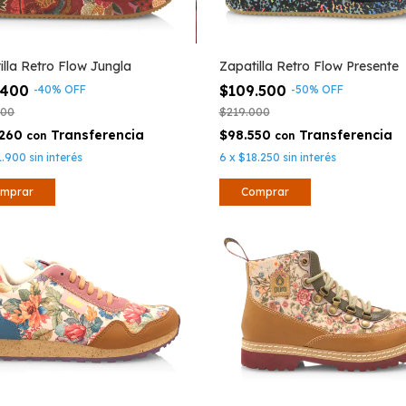
illa Retro Flow Jungla
Zapatilla Retro Flow Presente
.400
$109.500
-
40
%
OFF
-
50
%
OFF
000
$219.000
.260
$98.550
con
con
1.900
sin interés
6
x
$18.250
sin interés
mprar
Comprar