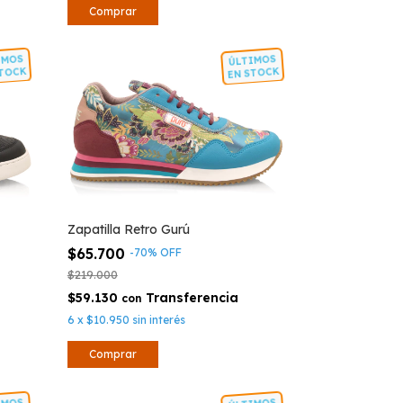
Comprar
LTIMOS
ÚLTIMOS
N STOCK
EN STOCK
Zapatilla Retro Gurú
$65.700
-
70
%
OFF
$219.000
$59.130
con
6
x
$10.950
sin interés
Comprar