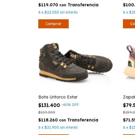
$119.070
$100
con
6
x
$22.050
sin interés
6
x
$1
Comprar
Co
Bota Uritorco Estar
Zapati
$131.400
$79.
-
40
%
OFF
$219.000
$159.
$118.260
$71.
con
6
x
$21.900
sin interés
6
x
$1