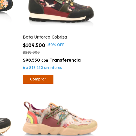
Bota Uritorco Cobriza
$109.500
-
50
%
OFF
$219.000
$98.550
con
6
x
$18.250
sin interés
Comprar