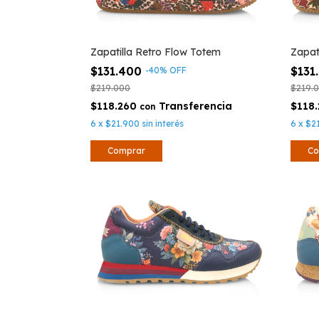
Zapatilla Retro Flow Totem
Zapat
$131.400
$131
-
40
%
OFF
$219.000
$219.
$118.260
$118
con
6
x
$21.900
sin interés
6
x
$2
Comprar
Co