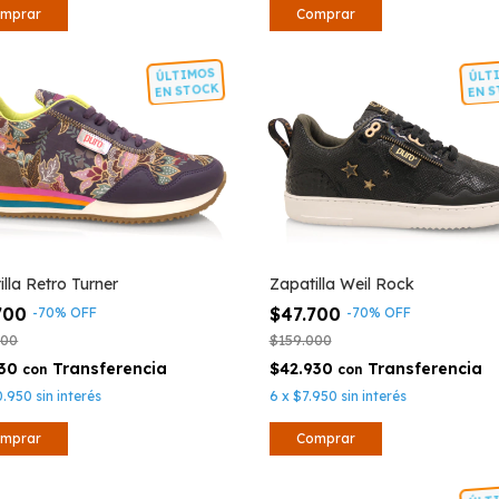
Comprar
mprar
ÚLTIMOS
Ú
EN STOCK
E
illa Retro Turner
Zapatilla Weil Rock
700
$47.700
-
70
%
OFF
-
70
%
OFF
000
$159.000
130
$42.930
con
con
0.950
sin interés
6
x
$7.950
sin interés
mprar
Comprar