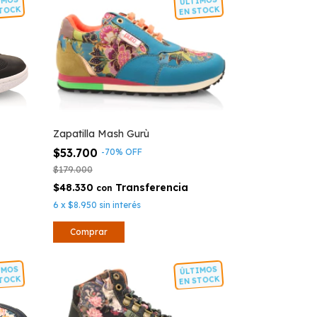
LTIMOS
ÚLTIMOS
N STOCK
EN STOCK
Zapatilla Mash Gurù
$53.700
-
70
%
OFF
$179.000
$48.330
con
6
x
$8.950
sin interés
Comprar
LTIMOS
ÚLTIMOS
N STOCK
EN STOCK