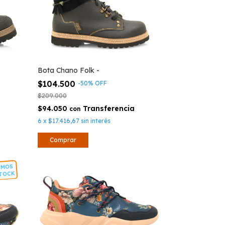
Bota Chano Folk -
$104.500
-
50
%
OFF
$209.000
$94.050
con
6
x
$17.416,67
sin interés
Comprar
LTIMOS
N STOCK