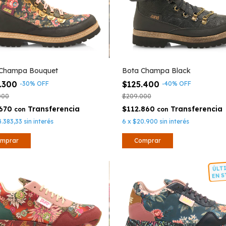
 Champa Bouquet
Bota Champa Black
.300
$125.400
-
30
%
OFF
-
40
%
OFF
000
$209.000
.670
$112.860
con
con
4.383,33
sin interés
6
x
$20.900
sin interés
mprar
Comprar
Ú
E