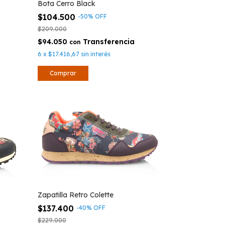
Bota Cerro Black
$104.500
-
50
%
OFF
$209.000
$94.050
con
6
x
$17.416,67
sin interés
Comprar
Zapatilla Retro Colette
$137.400
-
40
%
OFF
$229.000