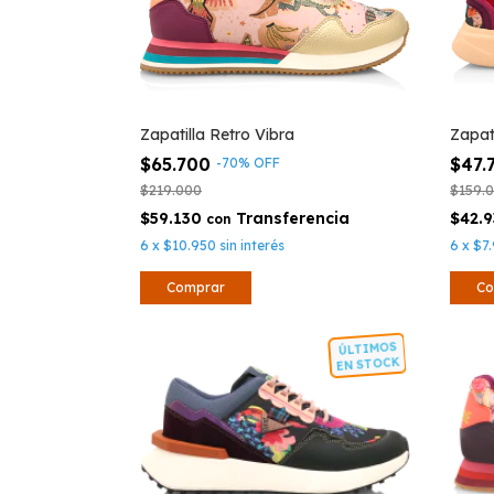
Zapatilla Retro Vibra
Zapat
$65.700
$47.
-
70
%
OFF
$219.000
$159.
$59.130
$42.
con
6
x
$10.950
sin interés
6
x
$7
Comprar
Co
ÚLTIMOS
EN STOCK