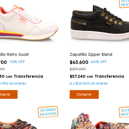
Ú
E
illa Retro Guait
Zapatilla Zipper Blend
700
$63.600
-
70
%
OFF
-
60
%
OFF
000
$159.000
130
$57.240
con
con
0.950
sin interés
6
x
$10.600
sin interés
mprar
Comprar
ÚLTIMOS
Ú
EN STOCK
E