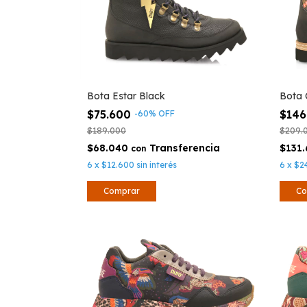
Bota Estar Black
Bota
$75.600
$146
-
60
%
OFF
$189.000
$209.
$68.040
$131
con
6
x
$12.600
sin interés
6
x
$2
Comprar
Co