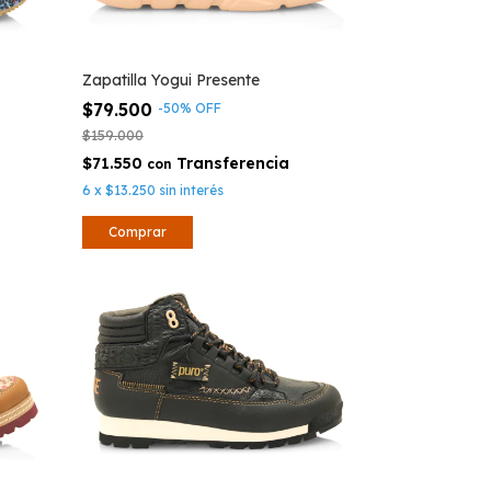
Zapatilla Yogui Presente
$79.500
-
50
%
OFF
$159.000
$71.550
con
6
x
$13.250
sin interés
Comprar