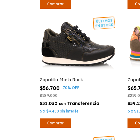
Comprar
Co
ÚLTIMOS
EN STOCK
Zapatilla Mash Rock
Zapat
$56.700
$65.
-
70
%
OFF
$189.000
$219.
$51.030
$59.
con
6
x
$9.450
sin interés
6
x
$1
Comprar
Co