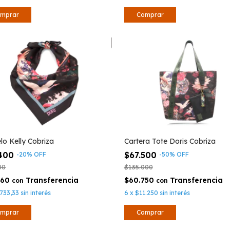
lo Kelly Cobriza
Cartera Tote Doris Cobriza
.400
$67.500
-
20
%
OFF
-
50
%
OFF
00
$135.000
960
$60.750
con
con
733,33
sin interés
6
x
$11.250
sin interés