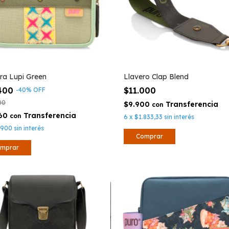
era Lupi Green
Llavero Clap Blend
.400
$11.000
-
40
%
OFF
00
$9.900
con
260
con
6
x
$1.833,33
sin interés
.900
sin interés