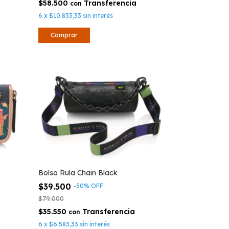
$58.500
con
6
x
$10.833,33
sin interés
Bolso Rula Chain Black
$39.500
-
50
%
OFF
$79.000
$35.550
con
6
x
$6.583,33
sin interés