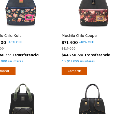
la Chila Kats
Mochila Chila Cooper
400
$71.400
-
40
%
OFF
-
40
%
OFF
000
$119.000
260
$64.260
con
con
1.900
sin interés
6
x
$11.900
sin interés