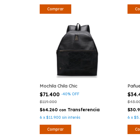
Mochila Chila Chic
Pañue
$71.400
$34
-
40
%
OFF
$119.000
$43.0
$64.260
$30.
con
6
x
$11.900
sin interés
6
x
$5.