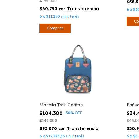
$135.000
$58.
$60.750
con
6
x
$1
6
x
$11.250
sin interés
Mochila Trek Gatitos
Pañue
$104.300
$34
-
30
%
OFF
$149.000
$43.0
$93.870
$30.
con
6
x
$17.383,33
sin interés
6
x
$5.