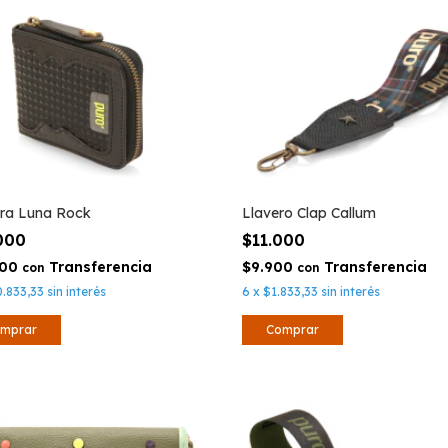
tera Luna Rock
Llavero Clap Callum
.000
$11.000
500
$9.900
con
con
0.833,33
sin interés
6
x
$1.833,33
sin interés