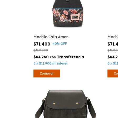
Mochila Chila Amor
Mochi
$71.400
$71.
-
40
%
OFF
$119.000
$119.
$64.260
$64.
con
6
x
$11.900
sin interés
6
x
$1