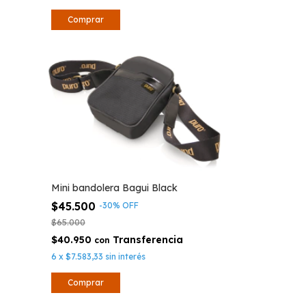
Mini bandolera Bagui Black
$45.500
-
30
%
OFF
$65.000
$40.950
con
6
x
$7.583,33
sin interés