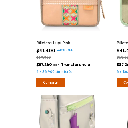
Billetera Lupi Pink
Billet
$41.400
$41
-
40
%
OFF
$69.000
$69.0
$37.260
$37.
con
6
x
$6.900
sin interés
6
x
$6