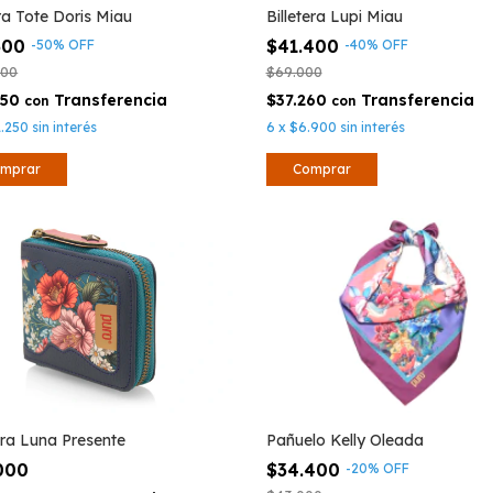
ra Tote Doris Miau
Billetera Lupi Miau
500
$41.400
-
50
%
OFF
-
40
%
OFF
000
$69.000
750
$37.260
con
con
1.250
sin interés
6
x
$6.900
sin interés
tera Luna Presente
Pañuelo Kelly Oleada
.000
$34.400
-
20
%
OFF