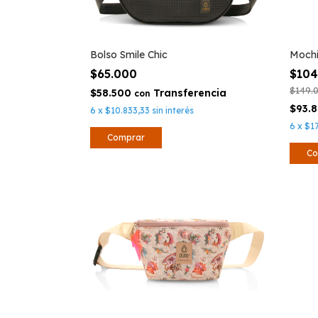
Mochi
Bolso Smile Chic
$10
$65.000
$149.
$58.500
con
$93.
6
x
$10.833,33
sin interés
6
x
$17