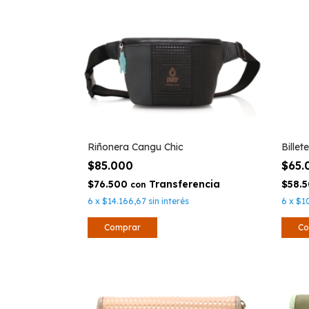
Riñonera Cangu Chic
Bille
$85.000
$65
$76.500
$58.
con
6
x
$14.166,67
sin interés
6
x
$1