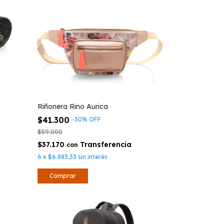
Riñonera Rino Aurica
$41.300
-
30
%
OFF
$59.000
$37.170
con
6
x
$6.883,33
sin interés