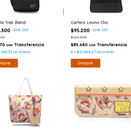
la Trek Blend
Cartera Leona Chic
4.300
$95.200
-
30
%
OFF
-
20
%
OFF
000
$119.000
870
$85.680
con
con
.383,33
sin interés
6
x
$15.866,67
sin interés