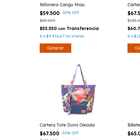
Riñonera Cangu Miau
Carte
$59.500
$67.
-
30
%
OFF
$85.000
$135.
$53.550
$60.
con
6
x
$9.916,67
sin interés
6
x
$1
Cartera Tote Doris Oleada
Bille
$67.500
$65
-
50
%
OFF