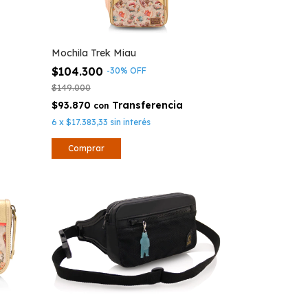
Mochila Trek Miau
$104.300
-
30
%
OFF
$149.000
$93.870
con
6
x
$17.383,33
sin interés