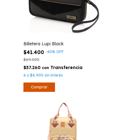
Billetera Lupi Black
$41.400
-
40
%
OFF
$69.000
$37.260
con
6
x
$6.900
sin interés