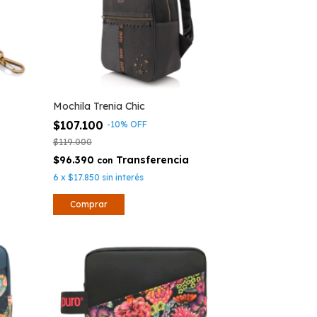
Mochila Trenia Chic
$107.100
-
10
%
OFF
$119.000
$96.390
con
6
x
$17.850
sin interés