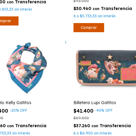
$43.000
500
con
$30.960
con
0.833,33
sin interés
6
x
$5.733,33
sin interés
lo Kelly Gatitos
Billetera Lupi Gatitos
.400
$41.400
-
20
%
OFF
-
40
%
OFF
00
$69.000
960
$37.260
con
con
733,33
sin interés
6
x
$6.900
sin interés