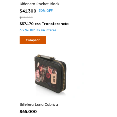
Riñonera Pocket Black
$41.300
-
30
%
OFF
$59.000
$37.170
con
6
x
$6.883,33
sin interés
Billetera Luna Cobriza
$65.000