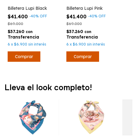
Billetera Lupi Black
Billetera Lupi Pink
$41.400
$41.400
-
40
%
OFF
-
40
%
OFF
$69.000
$69.000
$37.260
$37.260
con
con
6
x
$6.900
sin interés
6
x
$6.900
sin interés
Lleva el look completo!