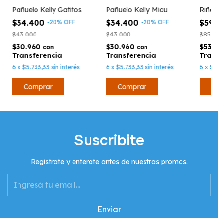
Pañuelo Kelly Gatitos
Pañuelo Kelly Miau
Riñon
$34.400
$34.400
$59
-
20
%
OFF
-
20
%
OFF
$43.000
$43.000
$85.0
$30.960
$30.960
$53.
con
con
6
x
$5.733,33
sin interés
6
x
$5.733,33
sin interés
6
x
$9
Suscribite
Registrate y enterate antes de nuestras promos.