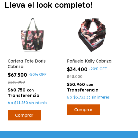
Lleva el look completo!
Cartera Tote Doris
Pañuelo Kelly Cobriza
Cobriza
$34.400
-
20
%
OFF
$67.500
-
50
%
OFF
$43.000
$135.000
$30.960
con
$60.750
con
6
x
$5.733,33
sin interés
6
x
$11.250
sin interés