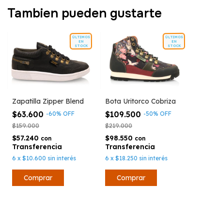
Tambien pueden gustarte
ÚLTIMOS
ÚLTIMOS
EN
EN
STOCK
STOCK
Zapatilla Zipper Blend
Bota Uritorco Cobriza
$63.600
$109.500
-
60
%
OFF
-
50
%
OFF
$159.000
$219.000
$57.240
$98.550
con
con
6
x
$10.600
sin interés
6
x
$18.250
sin interés
Comprar
Comprar