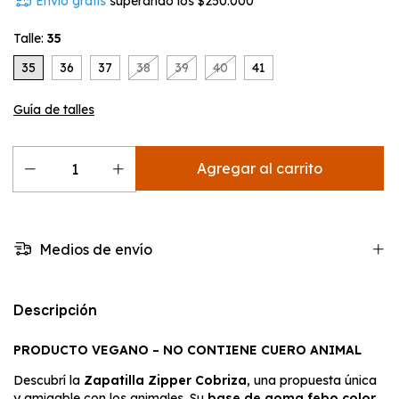
Envío gratis
superando los
$250.000
Talle:
35
35
36
37
38
39
40
41
Guía de talles
Medios de envío
Descripción
PRODUCTO VEGANO – NO CONTIENE CUERO ANIMAL
Descubrí la
Zapatilla Zipper Cobriza
, una propuesta única
y amigable con los animales. Su
base de goma febo color