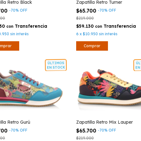
illa Retro Black
Zapatilla Retro Turner
700
$65.700
-
70
%
OFF
-
70
%
OFF
000
$219.000
130
$59.130
con
con
0.950
sin interés
6
x
$10.950
sin interés
mprar
Comprar
ÚLTIMOS
ÚL
EN STOCK
EN 
illa Retro Gurú
Zapatilla Retro Mix Lauper
700
$65.700
-
70
%
OFF
-
70
%
OFF
000
$219.000