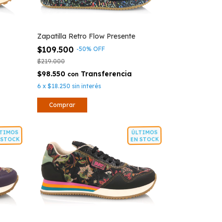
Zapatilla Retro Flow Presente
$109.500
-
50
%
OFF
$219.000
$98.550
con
6
x
$18.250
sin interés
Comprar
TIMOS
ÚLTIMOS
STOCK
EN STOCK