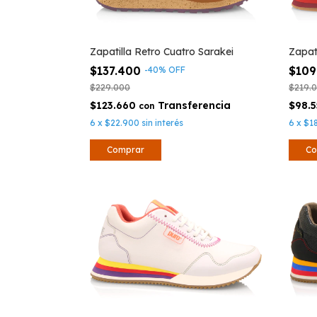
Zapatilla Retro Cuatro Sarakei
Zapat
$137.400
$109
-
40
%
OFF
$229.000
$219.
$123.660
$98.
con
6
x
$22.900
sin interés
6
x
$1
Comprar
Co