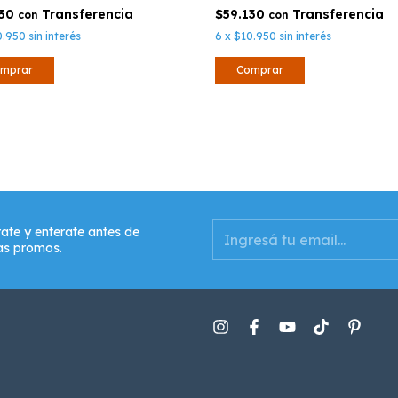
130
$59.130
con
con
0.950
sin interés
6
x
$10.950
sin interés
mprar
Comprar
rate y enterate antes de
as promos.