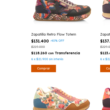
Zapatilla Retro Flow Totem
Zapati
$131.400
$137
-
40
%
OFF
$219.000
$229.
$118.260
$123
con
6
x
$21.900
sin interés
6
x
$2
Comprar
Co