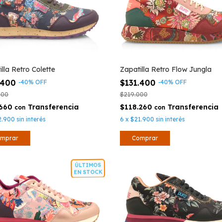
lla Retro Colette
Zapatilla Retro Flow Jungla
.400
$131.400
-
40
%
OFF
-
40
%
OFF
000
$219.000
.660
$118.260
con
con
2.900
sin interés
6
x
$21.900
sin interés
mprar
Comprar
ÚLTIMOS
EN STOCK