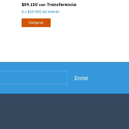
$59.130
con
6
x
$10.950
sin interés
Comprar