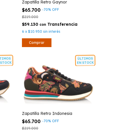
Zapatilla Retro Gaynor
$65.700
-
70
%
OFF
$219.000
$59.130
con
6
x
$10.950
sin interés
Comprar
TIMOS
ÚLTIMOS
STOCK
EN STOCK
Zapatilla Retro Indonesia
$65.700
-
70
%
OFF
$219.000