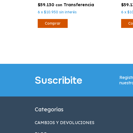
$59.130
$59.
con
6
x
$10.950
sin interés
6
x
$1
Comprar
Co
Suscribite
Regist
nuestr
Categorías
CAMBIOS Y DEVOLUCIONES