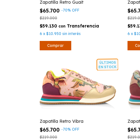
Zapatilla Retro Guait
Zapat
$65.700
$65.
-
70
%
OFF
$219.000
$219.
$59.130
$59.
con
6
x
$10.950
sin interés
6
x
$1
Comprar
Co
ÚLTIMOS
EN STOCK
Zapatilla Retro Vibra
Zapat
$65.700
$65.
-
70
%
OFF
$219.000
$219.