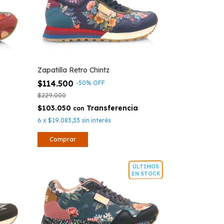
Zapatilla Retro Chintz
$114.500
-
50
%
OFF
$229.000
$103.050
con
6
x
$19.083,33
sin interés
Comprar
ÚLTIMOS
EN STOCK