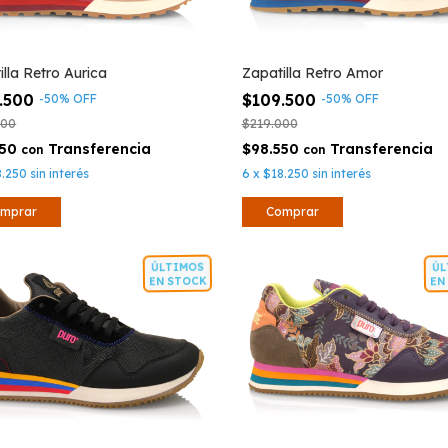
illa Retro Aurica
Zapatilla Retro Amor
.500
$109.500
-
50
%
OFF
-
50
%
OFF
000
$219.000
550
$98.550
con
con
8.250
sin interés
6
x
$18.250
sin interés
mprar
Comprar
ÚLTIMOS
ÚL
EN STOCK
EN 