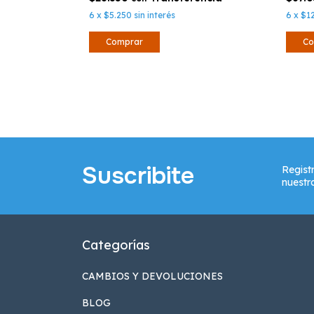
6
x
$5.250
sin interés
6
x
$1
Comprar
Co
Suscribite
Regist
nuestr
Categorías
CAMBIOS Y DEVOLUCIONES
BLOG