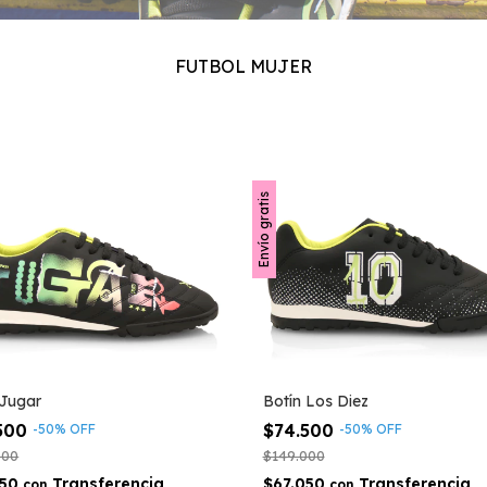
FUTBOL MUJER
Envío gratis
 Jugar
Botín Los Diez
.500
$74.500
-
50
%
OFF
-
50
%
OFF
000
$149.000
050
$67.050
con
con