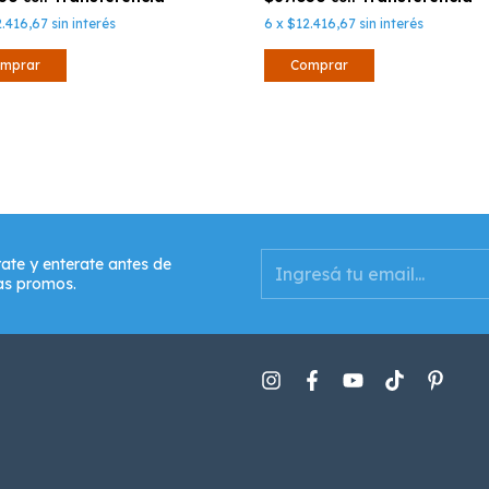
2.416,67
sin interés
6
x
$12.416,67
sin interés
mprar
Comprar
rate y enterate antes de
as promos.