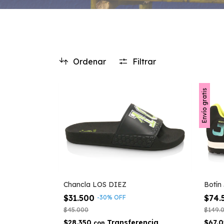
Ordenar
Filtrar
Envío gratis
Chancla LOS DIEZ
Botín
$31.500
$74
-
30
%
OFF
$45.000
$149.
$28.350
$67.
con